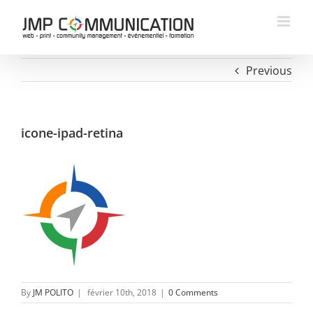
Skip
to
content
Previous
icone-ipad-retina
By
JM POLITO
|
février 10th, 2018
|
0 Comments