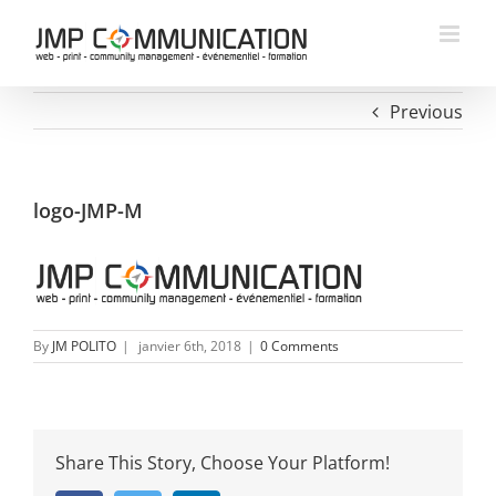
Skip
to
content
Previous
logo-JMP-M
By
JM POLITO
|
janvier 6th, 2018
|
0 Comments
Share This Story, Choose Your Platform!