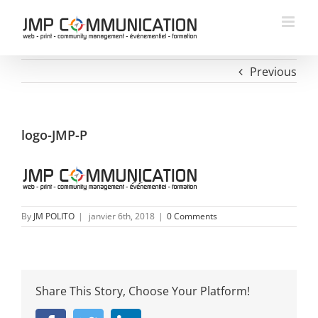
Skip
to
content
Previous
logo-JMP-P
By
JM POLITO
|
janvier 6th, 2018
|
0 Comments
Share This Story, Choose Your Platform!