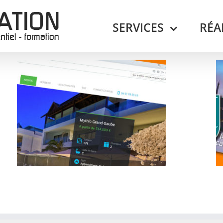
SERVICES
RÉA
BN Security
Divers
Print
Site Internet