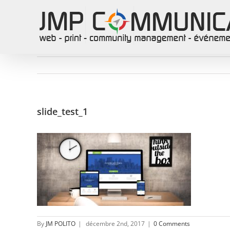
Skip
to
content
slide_test_1
By
JM POLITO
|
décembre 2nd, 2017
|
0 Comments